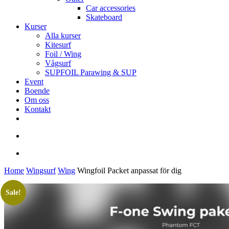
Car accessories
Skateboard
Kurser
Alla kurser
Kitesurf
Foil / Wing
Vågsurf
SUPFOIL Parawing & SUP
Event
Boende
Om oss
Kontakt
facebook
youtube
instagram
search
account
Home
Wingsurf
Wing
Wingfoil Packet anpassat för dig
Sale!