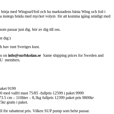
ill börja med Wingsurf/foil och ha marknadens bästa Wing och foil i
bra instegs bräda med mycket volym för att komma igång smidigt med
m passar just dig. hör av dig till oss.
st dig:)
h hav runt Sveriges kust.
us on
info@surfskolan.se
Same shipping prices for Sweden and
 EU members.
paket 9199
 med valfri mast 75/85 -fullpris 12599 i paket 9999
5 cm – 110liter – 8,3kg fullpris 12399 paket pris 9800kr
r gratis i paket.
l för rabatterat pris. Vilken SUP pump som helst passar.