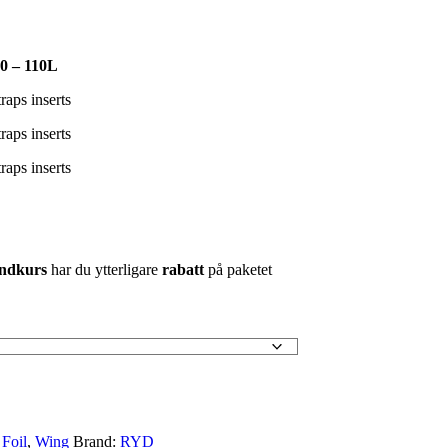
0 – 110L
aps inserts
aps inserts
aps inserts
ndkurs
har du ytterligare
rabatt
på paketet
Foil
,
Wing
Brand:
RYD