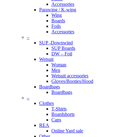
Accessories
Parawing / K-wing
Wing
Boards
Foils
Accessories
–
SUP -Downwind
SUP Boards
DW – Foil
Wetsuit
Woman
Men
Wetsuit accessories
Gloves/Booties/Hood
Boardbags
Boardbags
–
Clothes
T-Shirts
Boardshorts
Caps
REA
Online Yard sale
Other