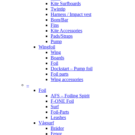
Kite Surfboards
Twintip
Harness / Impact vest
Bom/Bar
Fins
Kite Accessories
Pads/Straps
Pump
Wingfoil
Wing
Boards
Foil
Dockstart – Pump foil
Foil parts
Wing accessories
–
Foil
AFS – Foiling Spirit
F-ONE Foil
Surf
Foil-Parts
Leashes
Vågsurf
Brädor
Fenor