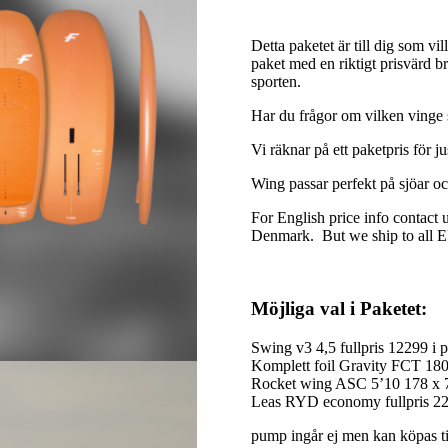
kr 28999
through
Detta paketet är till dig som v
kr 29797
paket med en riktigt prisvärd 
sporten.
Har du frågor om vilken vinge so
Vi räknar på ett paketpris för ju
Wing passar perfekt på sjöar oc
For English price info contact 
Denmark. But we ship to all
Möjliga val i Paketet:
Swing v3 4,5 fullpris 12299 i 
Komplett foil Gravity FCT 1800
Rocket wing ASC 5’10 178 x 73.
Leas RYD economy fullpris 225k
pump ingår ej men kan köpas til