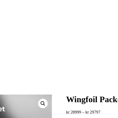
Wingfoil Packe
Price
kr
28999
–
kr
29797
range: