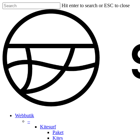
Skip
Hit enter to search or ESC to close
to
Close
main
Search
content
search
account
Menu
Webbutik
–
Kitesurf
Paket
Kites