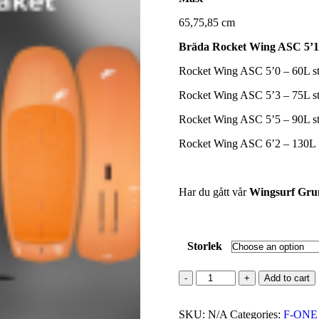
65,75,85 cm
Bräda Rocket Wing ASC 5’1
Rocket Wing ASC 5’0 – 60L str
Rocket Wing ASC 5’3 – 75L str
Rocket Wing ASC 5’5 – 90L str
Rocket Wing ASC 6’2 – 130L
Har du gått vår
Wingsurf Gru
Storlek
Wingfoil
Add to cart
Packet
anpassat
SKU:
för
N/A
Categories:
F-ONE 