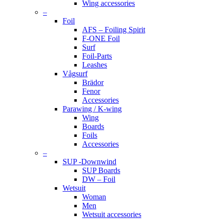
Wing accessories
–
Foil
AFS – Foiling Spirit
F-ONE Foil
Surf
Foil-Parts
Leashes
Vågsurf
Brädor
Fenor
Accessories
Parawing / K-wing
Wing
Boards
Foils
Accessories
–
SUP -Downwind
SUP Boards
DW – Foil
Wetsuit
Woman
Men
Wetsuit accessories