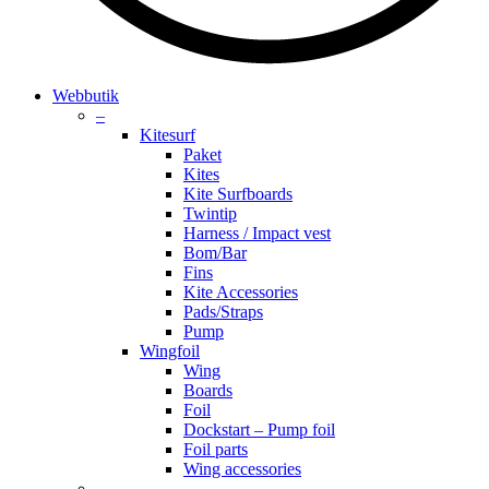
search
account
Menu
Webbutik
–
Kitesurf
Paket
Kites
Kite Surfboards
Twintip
Harness / Impact vest
Bom/Bar
Fins
Kite Accessories
Pads/Straps
Pump
Wingfoil
Wing
Boards
Foil
Dockstart – Pump foil
Foil parts
Wing accessories
–