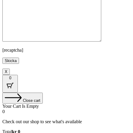
[recaptcha]
X
0
Close cart
Your Cart Is Empty
0
Check out our shop to see what's available
Cart
Total
kr
0