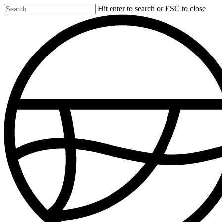
Skip
Hit enter to search or ESC to close
to
Close
main
Search
content