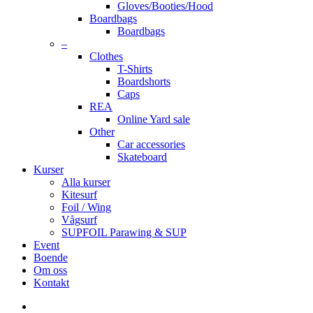
Gloves/Booties/Hood
Boardbags
Boardbags
–
Clothes
T-Shirts
Boardshorts
Caps
REA
Online Yard sale
Other
Car accessories
Skateboard
Kurser
Alla kurser
Kitesurf
Foil / Wing
Vågsurf
SUPFOIL Parawing & SUP
Event
Boende
Om oss
Kontakt
facebook