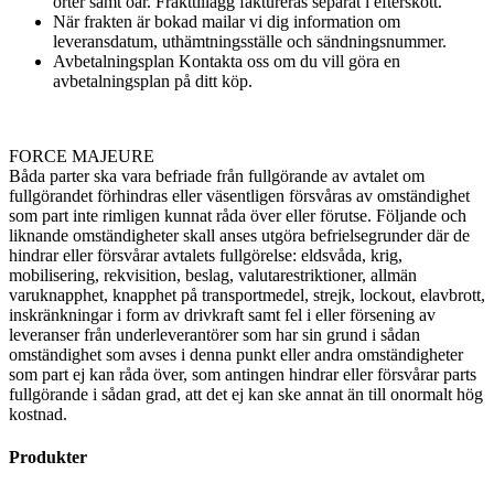
orter samt öar. Frakttillägg faktureras separat i efterskott.
När frakten är bokad mailar vi dig information om
leveransdatum, uthämtningsställe och sändningsnummer.
Avbetalningsplan Kontakta oss om du vill göra en
avbetalningsplan på ditt köp.
FORCE MAJEURE
Båda parter ska vara befriade från fullgörande av avtalet om
fullgörandet förhindras eller väsentligen försvåras av omständighet
som part inte rimligen kunnat råda över eller förutse. Följande och
liknande omständigheter skall anses utgöra befrielsegrunder där de
hindrar eller försvårar avtalets fullgörelse: eldsvåda, krig,
mobilisering, rekvisition, beslag, valutarestriktioner, allmän
varuknapphet, knapphet på transportmedel, strejk, lockout, elavbrott,
inskränkningar i form av drivkraft samt fel i eller försening av
leveranser från underleverantörer som har sin grund i sådan
omständighet som avses i denna punkt eller andra omständigheter
som part ej kan råda över, som antingen hindrar eller försvårar parts
fullgörande i sådan grad, att det ej kan ske annat än till onormalt hög
kostnad.
Produkter