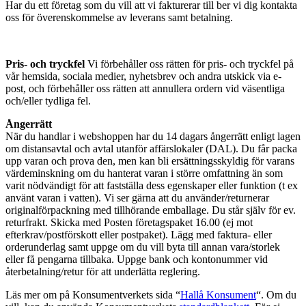
Har du ett företag som du vill att vi fakturerar till ber vi dig kontakta
oss för överenskommelse av leverans samt betalning.
Pris- och tryckfel
Vi förbehåller oss rätten för pris- och tryckfel på
vår hemsida, sociala medier, nyhetsbrev och andra utskick via e-
post, och förbehåller oss rätten att annullera ordern vid väsentliga
och/eller tydliga fel.
Ångerrätt
När du handlar i webshoppen har du 14 dagars ångerrätt enligt lagen
om distansavtal och avtal utanför affärslokaler (DAL). Du får packa
upp varan och prova den, men kan bli ersättningsskyldig för varans
värdeminskning om du hanterat varan i större omfattning än som
varit nödvändigt för att fastställa dess egenskaper eller funktion (t ex
använt varan i vatten). Vi ser gärna att du använder/returnerar
originalförpackning med tillhörande emballage. Du står själv för ev.
returfrakt. Skicka med Posten företagspaket 16.00 (ej mot
efterkrav/postförskott eller postpaket). Lägg med faktura- eller
orderunderlag samt uppge om du vill byta till annan vara/storlek
eller få pengarna tillbaka. Uppge bank och kontonummer vid
återbetalning/retur för att underlätta reglering.
Läs mer om på Konsumentverkets sida “
Hallå Konsument
“. Om du