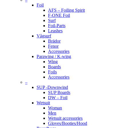
Foil
AFS – Foiling Spirit
F-ONE Foil
Surf
Foil-Parts
Leashes
Vågsurf
Brädor
Fenor
Accessories
Parawing / K-wing
Wing
Boards
Foils
Accessories
–
SUP -Downwind
SUP Boards
DW – Foil
Wetsuit
Woman
Men
Wetsuit accessories
Gloves/Booties/Hood