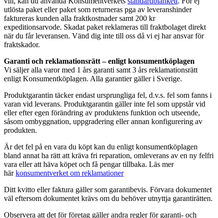
vill, kan du använda Konsumentverkets
standardblankett
. För ej
utlösta paket eller paket som returneras pga av leveranshinder
faktureras kunden alla fraktkostnader samt 200 kr
expeditionsarvode. Skadat paket reklameras till fraktbolaget direkt
när du får leveransen. Vänd dig inte till oss då vi ej har ansvar för
fraktskador.
Garanti och reklamationsrätt – enligt konsumentköplagen
Vi säljer alla varor med 1 års garanti samt 3 års reklamationsrätt
enligt Konsumentköplagen. Alla garantier gäller i Sverige.
Produktgarantin täcker endast ursprungliga fel, d.v.s. fel som fanns i
varan vid leverans. Produktgarantin gäller inte fel som uppstår vid
eller efter egen förändring av produktens funktion och utseende,
såsom ombyggnation, uppgradering eller annan konfigurering av
produkten.
Är det fel på en vara du köpt kan du enligt konsumentköplagen
bland annat ha rätt att kräva fri reparation, omleverans av en ny felfri
vara eller att häva köpet och få pengar tillbaka. Läs mer
här
konsumentverket om reklamationer
Ditt kvitto eller faktura gäller som garantibevis. Förvara dokumentet
väl eftersom dokumentet krävs om du behöver utnyttja garantirätten.
Observera att det för företag gäller andra regler för garanti- och