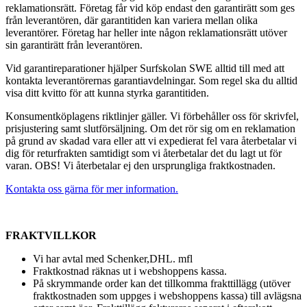
reklamationsrätt. Företag får vid köp endast den garantirätt som ges
från leverantören, där garantitiden kan variera mellan olika
leverantörer. Företag har heller inte någon reklamationsrätt utöver
sin garantirätt från leverantören.
Vid garantireparationer hjälper Surfskolan SWE alltid till med att
kontakta leverantörernas garantiavdelningar. Som regel ska du alltid
visa ditt kvitto för att kunna styrka garantitiden.
Konsumentköplagens riktlinjer gäller. Vi förbehåller oss för skrivfel,
prisjustering samt slutförsäljning. Om det rör sig om en reklamation
på grund av skadad vara eller att vi expedierat fel vara återbetalar vi
dig för returfrakten samtidigt som vi återbetalar det du lagt ut för
varan. OBS! Vi återbetalar ej den ursprungliga fraktkostnaden.
Kontakta oss gärna för mer information.
FRAKTVILLKOR
Vi har avtal med Schenker,DHL. mfl
Fraktkostnad räknas ut i webshoppens kassa.
På skrymmande order kan det tillkomma frakttillägg (utöver
fraktkostnaden som uppges i webshoppens kassa) till avlägsna