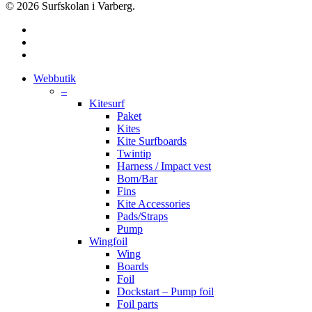
© 2026 Surfskolan i Varberg.
facebook
youtube
instagram
Close
Webbutik
Menu
–
Kitesurf
Paket
Kites
Kite Surfboards
Twintip
Harness / Impact vest
Bom/Bar
Fins
Kite Accessories
Pads/Straps
Pump
Wingfoil
Wing
Boards
Foil
Dockstart – Pump foil
Foil parts