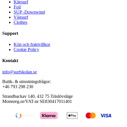
Kitesurf
Foil
SUP -Downwind
Vågsurf
Clothes
Support
Köp och fraktvillkor
Cookie Policy
Kontakt
info@surfskolan.se
Butik- & utrustningsfrågor:
+46 793 298 230
Strandbackav 140, 432 75 Träslövsläge
Momsreg.nr/VAT-nr SE830417011401