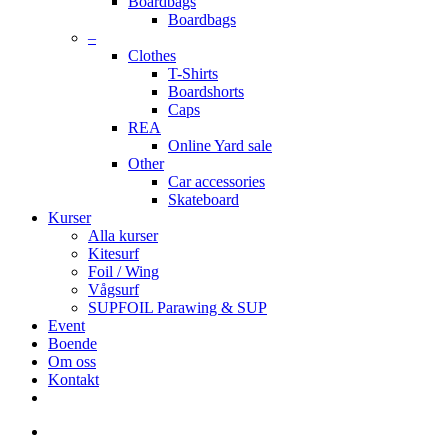
Boardbags
Boardbags
–
Clothes
T-Shirts
Boardshorts
Caps
REA
Online Yard sale
Other
Car accessories
Skateboard
Kurser
Alla kurser
Kitesurf
Foil / Wing
Vågsurf
SUPFOIL Parawing & SUP
Event
Boende
Om oss
Kontakt
facebook
youtube
instagram
search