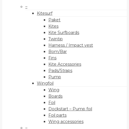
–
Kitesurf
Paket
Kites
Kite Surfboards
Twintip
Harness / Impact vest
Bom/Bar
Fins
Kite Accessories
Pads/Straps
Pump
Wingfoil
Wing
Boards
Foil
Dockstart – Pump foil
Foil parts
Wing accessories
–