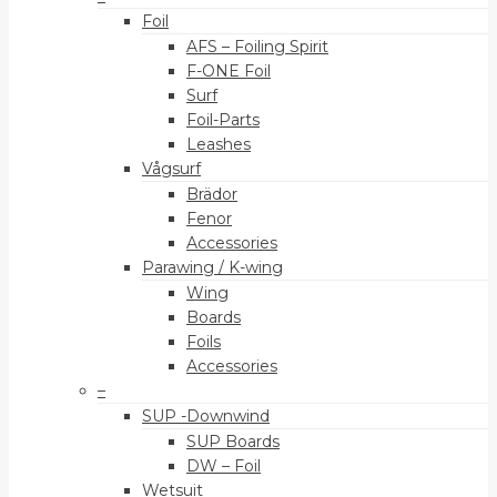
Foil
AFS – Foiling Spirit
F-ONE Foil
Surf
Foil-Parts
Leashes
Vågsurf
Brädor
Fenor
Accessories
Parawing / K-wing
Wing
Boards
Foils
Accessories
–
SUP -Downwind
SUP Boards
DW – Foil
Wetsuit