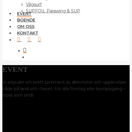
Vågsurf
SUPFOIL Parawing & SUP
EVENT
BOENDE
OM OSS
KONTAKT
FACEBOOK
YOUTUBE
INSTAGRAM
search
account
EVENT
Vi erbjuder ett brett sortiment av aktiviteter och upplevelser
både på land och i havet. För alla företag eller kompisgäng –
stora som små!