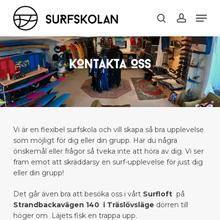
Skip
Men
to
search
account
main
content
KONTAKTA OSS
Vi är en flexibel surfskola och vill skapa så bra upplevelse
som möjligt för dig eller din grupp. Har du några
önskemål eller frågor så tveka inte att höra av dig. Vi ser
fram emot att skräddarsy en surf-upplevelse för just dig
eller din grupp!
Det går även bra att besöka oss i vårt
Surfloft
på
Strandbackavägen 140 i Träslövsläge
dörren till
höger om Läjets fisk en trappa upp.