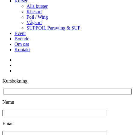
Kurser
Alla kurser
Kitesurf
Foil / Wing
Vågsurf
SUPFOIL Parawing & SUP
Event
Boende
Om oss
Kontakt
facebook
youtube
instagram
Kursbokning
Namn
Email