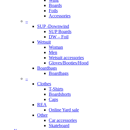
Wing
Boards
Foils
Accessories
–
SUP -Downwind
SUP Boards
DW – Foil
Wetsuit
Woman
Men
Wetsuit accessories
Gloves/Booties/Hood
Boardbags
Boardbags
–
Clothes
T-Shirts
Boardshorts
Caps
REA
Online Yard sale
Other
Car accessories
Skateboard