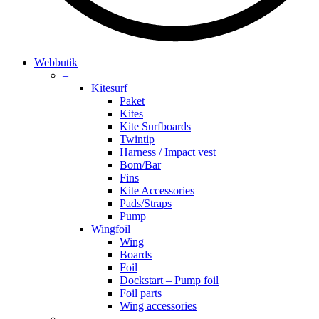
search
account
Menu
Webbutik
–
Kitesurf
Paket
Kites
Kite Surfboards
Twintip
Harness / Impact vest
Bom/Bar
Fins
Kite Accessories
Pads/Straps
Pump
Wingfoil
Wing
Boards
Foil
Dockstart – Pump foil
Foil parts
Wing accessories
–