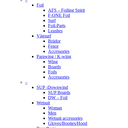
Foil
AFS – Foiling Spirit
F-ONE Foil
Surf
Foil-Parts
Leashes
Vågsurf
Brädor
Fenor
Accessories
Parawing / K-wing
Wing
Boards
Foils
Accessories
–
SUP -Downwind
SUP Boards
DW – Foil
Wetsuit
Woman
Men
Wetsuit accessories
Gloves/Booties/Hood