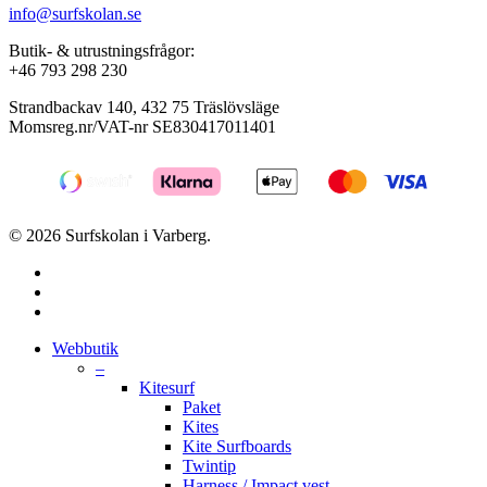
info@surfskolan.se
Butik- & utrustningsfrågor:
+46 793 298 230
Strandbackav 140, 432 75 Träslövsläge
Momsreg.nr/VAT-nr SE830417011401
© 2026 Surfskolan i Varberg.
facebook
youtube
instagram
Close
Webbutik
Menu
–
Kitesurf
Paket
Kites
Kite Surfboards
Twintip
Harness / Impact vest