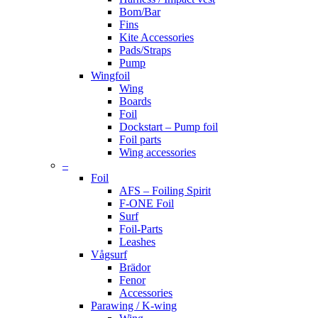
Bom/Bar
Fins
Kite Accessories
Pads/Straps
Pump
Wingfoil
Wing
Boards
Foil
Dockstart – Pump foil
Foil parts
Wing accessories
–
Foil
AFS – Foiling Spirit
F-ONE Foil
Surf
Foil-Parts
Leashes
Vågsurf
Brädor
Fenor
Accessories
Parawing / K-wing