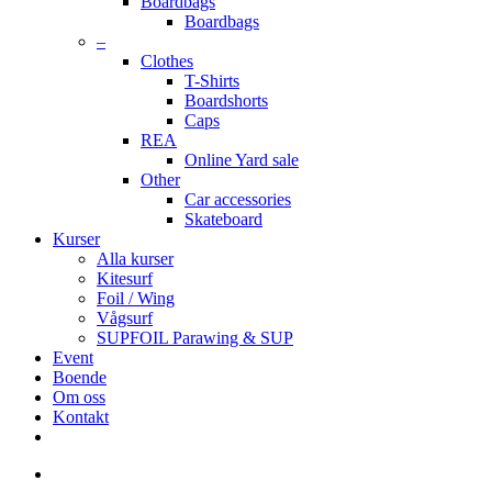
Boardbags
Boardbags
–
Clothes
T-Shirts
Boardshorts
Caps
REA
Online Yard sale
Other
Car accessories
Skateboard
Kurser
Alla kurser
Kitesurf
Foil / Wing
Vågsurf
SUPFOIL Parawing & SUP
Event
Boende
Om oss
Kontakt
facebook
youtube
instagram
search