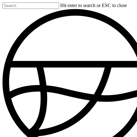
Skip
Hit enter to search or ESC to close
to
Close
main
Search
content